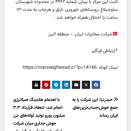
ثابت این مرکز با پیش شماره ۴۴۶۲ در محدوده شهرستان
ساوجبلاغ ،روستاهای خوروین ،ازنق و هرجاب به مدت ۷۲
ساعت با اختلال همراه خواهد شد .
شرکت مخابرات ایران – منطقه البرز
?ارتباطی فراگیر
لینک کوتاه :https://marzeeghtesad.ir/?p=14146
راهبری
حیدرنیا: این شرکت را به
با اهتمام هلدینگ صباانرژی
جمع خوش‌حساب‌ترین‌های
انجام شد: انعقاد قرارداد ۳.۳
نوشته
ایران رساند
میلیون یورو تولید لوله‌های درز
جوش جداری میان شرکت