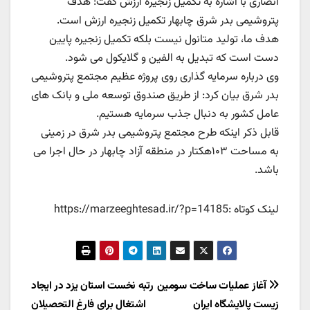
انصاری با اشاره به تکمیل زنجیره ارزش گفت: هدف
پتروشیمی بدر شرق چابهار تکمیل زنجیره ارزش است.
هدف ما، تولید متانول نیست بلکه تکمیل زنجیره پایین
دست است که تبدیل به الفین و گلایکول می شود.
وی درباره سرمایه گذاری روی پروژه عظیم مجتمع پتروشیمی
بدر شرق بیان کرد: از طریق صندوق توسعه ملی و بانک های
عامل کشور به دنبال جذب سرمایه‌ هستیم.
قابل ذكر اينکه طرح مجتمع پتروشیمی بدر شرق در زمینی
به مساحت ۱۰۳هکتار در منطقه آزاد چابهار در حال اجرا می
باشد.
لینک کوتاه :https://marzeeghtesad.ir/?p=14185
راهبری
آغاز عملیات ساخت سومین
رتبه نخست استان یزد در ایجاد
زیست پالایشگاه ایران
اشتغال برای فارغ التحصیلان