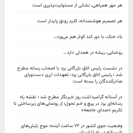
هر مهر همراهی، نشانی از مسئولیت‌پذیری است
هر تصمیم هوشمندانه، کلید رونق پایدار است
باد خنک، با دور کند کولر هم می‌وزد…
روشنایی، ریشه در همدلی دارد…
در نشست رئیس اتاق بازرگانی یزد با اصحاب رسانه مطرح
شد ؛ رئیس اتاق بازرگانی یزد: تعهدات ارزی دست‌وپای
صادرکنندگان را بسته است
در آستانه گرامیداشت روز خبرنگار مطرح شد ؛ نقشه راه
رسانه‌ای یزد در پیچ‌ و خم تحول؛ از رونمایی‌های زیرساختی تا
تکریمِ «صدای جامعه»
وضعیت جوی کشور در ۷۲ ساعت آینده؛ موج بارش‌های
تابستانه در راه ۱۱ استان