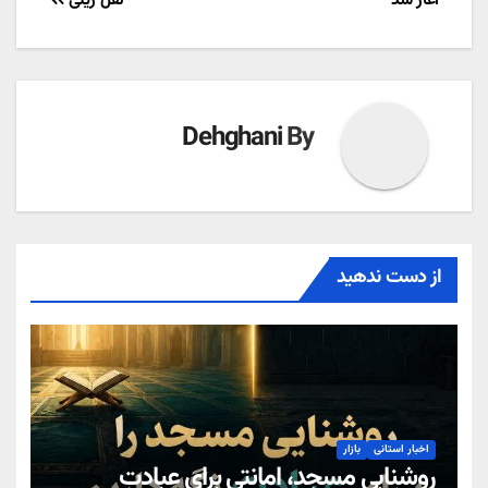
آغاز شد
نقل ریلی
Dehghani
By
از دست ندهید
اخبار استانی
بازار
روشنایی مسجد، امانتی برای عبادت