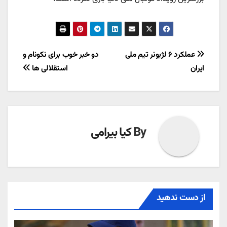
راهبری
عملکرد ۶ لژیونر تیم ملی
دو خبر خوب برای نکونام و
ایران
استقلالی ها
نوشته
By
کیا بیرامی
از دست ندهید