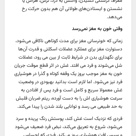
مفرط، گرسنگی کشیدن، واکنش به درد، ترس، هراس یا
نشستن و ایستادن‌های طولانی آن هم بدون حرکت رخ
می‌دهد.
وقتی خون به مغز نمی‌رسد
زمانی که خونرسانی مغز برای مدت کوتاهی ناکافی می‌شود،
دستوارت مغز برای عملکرد عضلات اسکلتی و قدرت آن‌ها
برای نگهداری بدن در شرایط ثابت از بین می رود، عضلات
شل می‌شوند و فرد می افتد. غش در اثر قطع موقت جریان
خون به مغز موجب بروز یک وقفه کوتاه و گذرا در هوشیاری
فرد نیز می‌شود. اما لازم است بدانید بهبودی در وضعیت
غش معمولا سریع و کامل است و فرد پس از افتادن به
سرعت هوشیاری اش را به دست آورده، ریتم ضربان قلبش
به حد طبیعی می رسد و توانایی بلند شدن را پیدا می‌کند.
فردی که نزدیک است غش کند، پوستش رنگ پریده و سرد
می‌شود، شروع به تعریق می‌کند، نبض فرد ضعیف می‌شود
و سپس افت هوشیاری بروز می‌کند. فردی که احساس