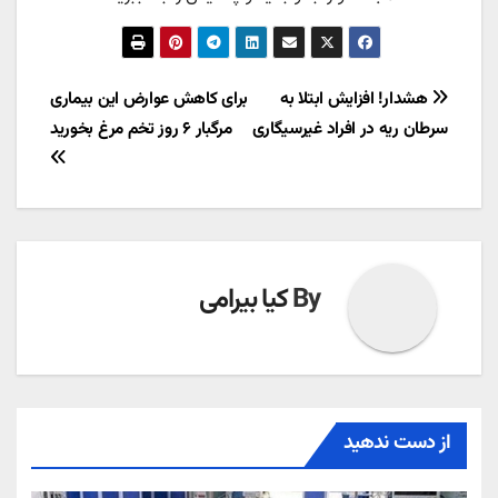
راهبری
هشدار! افزایش ابتلا به
برای کاهش عوارض این بیماری
سرطان ریه در افراد غیرسیگاری
مرگبار ۶ روز تخم مرغ بخورید
نوشته
By
کیا بیرامی
از دست ندهید