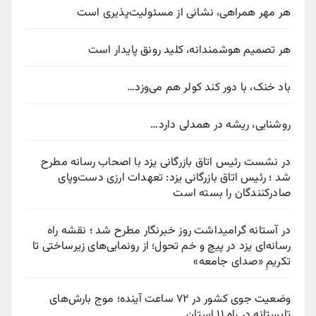
هر مهر همراهی، نشانی از مسئولیت‌پذیری است
هر تصمیم هوشمندانه، کلید رونق پایدار است
باد خنک، با دور کند کولر هم می‌وزد…
روشنایی، ریشه در همدلی دارد…
در نشست رئیس اتاق بازرگانی یزد با اصحاب رسانه مطرح
شد ؛ رئیس اتاق بازرگانی یزد: تعهدات ارزی دست‌وپای
صادرکنندگان را بسته است
در آستانه گرامیداشت روز خبرنگار مطرح شد ؛ نقشه راه
رسانه‌ای یزد در پیچ‌ و خم تحول؛ از رونمایی‌های زیرساختی تا
تکریمِ «صدای جامعه»
وضعیت جوی کشور در ۷۲ ساعت آینده؛ موج بارش‌های
تابستانه در راه ۱۱ استان