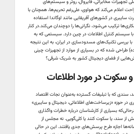
و ZTE، سال‌هاست تأمین‌کننده اصلی تجهیزات مخابراتی، فایروال، روتر و سیستم‌های
 سال ۲۰۱۹ وال استریت ژورنال به صراحت اعلام می‌کند که هواوی، علی‌رغم تحریم‌ها، همچنان با
ت سایبری در کشور‌های آفریقایی مانند اوگاندا استفاده
ری‌ها ترکیب می‌شود، نگرانی‌ها را دوچندان می‌کند.در کنار
 با سیستم کنترل اطلاعات در چین دارد. سیستمی که به
“فایروال بزرگ” معروف است. سازمان‌های بین‌المللی مانند Citizen Lab و OONI با بررسی تکنیک‌های مسدودسازی در ایران، به این نتیجه
ری DPI (بررسی عمیق بسته‌های داده) طراحی شده که در بسیاری از موارد از تجهیزات چینی
خش‌هایی از فضای دیجیتال کشور به شریک شرقی؟
فق‌نامه همکاری بلندمدت ۲۵ ساله را امضا کردند، سندی که با تبلیغات گسترده به‌عنوان نجات اقتصاد
ی در حوزه «زیرساخت‌های اطلاعاتی، دیجیتال و سایبری»
حالی‌که بسیاری از کارشناسان درباره خطرات واگذاری
ش از سند، یا سکوت کنند یا کلی‌گویی. نه مجلس از
نه‌ها اجازه طرح پرسش‌های جدی یافتند. این در حالی