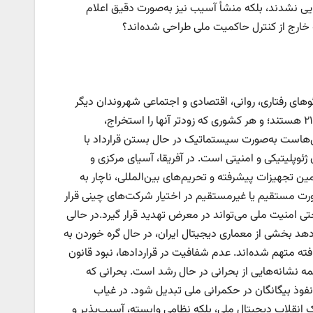
یی نشدند، بلکه منشأ آسیب نیز به‌صورت دقیق اعلام
خارج از کنترل حاکمیت ملی طراحی شده‌اند؟
های رفتاری، روانی، اقتصادی و اجتماعی شهروندان دیگر
کشورها، نه یک گزینه، بلکه یک ضرورت استراتژیک است. داده‌ها، منابع خام قرن ۲۱ هستند؛ و هر کشوری که زودتر آنها را استخراج،
ل‌هاست به‌صورت سیستماتیک در حال بستن قرارداد با
ئوپلیتیکی و امنیتی است. در آفریقا، آسیای مرکزی و
أمین تجهیزات پیشرفته و تحریم‌های بین‌المللی، ناچار به
رت مستقیم یا غیرمستقیم در اختیار شرکت‌های چینی قرار
ی امنیت ملی می‌تواند در معرض تهدید قرار گیرد.در حالی
هد بخشی از معماری دیجیتال ایران، در حال گره خوردن به
ته متهم شده‌اند. عدم شفافیت در قراردادها، نبود قانون
مه نشانه‌هایی از بحرانی در حال رشد است. بحرانی که
 نفوذ بیگانگان در حکمرانی ملی تبدیل شود. در غیاب
انقلاب دیجیتال ملی، بلکه نظامی وابسته، آسیب‌پذیر و