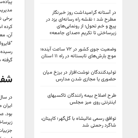
در آستانه گرامیداشت روز خبرنگار
برخی ن
مطرح شد ؛ نقشه راه رسانه‌ای یزد در
پیچ‌ و خم تحول؛ از رونمایی‌های
کرده اس
زیرساختی تا تکریمِ «صدای جامعه»
آن، مع
وضعیت جوی کشور در ۷۲ ساعت آینده؛
موج بارش‌های تابستانه در راه ۱۱ استان
گرفته 
تولیدکنندگان نوشت‌افزار در برزخ میان
شفافیت 
حضوری یا مجازی شدن مدارس
طرح اصلاح بیمه رانندگان تاکسیهای
اینترنتی روی میز مجلس
ایران 
بود. عب
توافق رسمی عالیشاه با گل‌گهر؛ کاپیتان،
زیرساخ
شاگرد رحمتی شد
جزییات