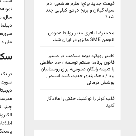
قیمت جدید برنج؛ طارم هاشمی، دم
نمونه‌
سیاه گیلان و برنج دودی کیلویی چند
شد؟
سال، ه
دیپلمات
محمدرضا باقری مدیر روابط عمومی
سرور‌ه
انجمن SME مالزی در ایران شد.
ملی و 
سکوت
تغییر رویکرد بیمه سلامت در مسیر
قانون برنامه هفتم توسعه ؛ خداحافظی
با «بیمه رایگانِ عمومی» برای روستاییان
در یک 
یزد / دهک‌بندی جدید، کلیدِ استمرار
صورت گی
پوشش درمانی
دیجیتا
قلب کولر را نو کنید، خنکی را ماندگار
مدرسه 
کنید
چینی نه
الکترو
اطلاعا
پاسخگو