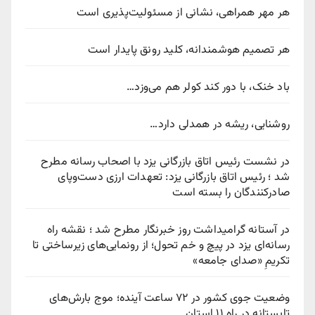
هر مهر همراهی، نشانی از مسئولیت‌پذیری است
هر تصمیم هوشمندانه، کلید رونق پایدار است
باد خنک، با دور کند کولر هم می‌وزد…
روشنایی، ریشه در همدلی دارد…
در نشست رئیس اتاق بازرگانی یزد با اصحاب رسانه مطرح
شد ؛ رئیس اتاق بازرگانی یزد: تعهدات ارزی دست‌وپای
صادرکنندگان را بسته است
در آستانه گرامیداشت روز خبرنگار مطرح شد ؛ نقشه راه
رسانه‌ای یزد در پیچ‌ و خم تحول؛ از رونمایی‌های زیرساختی تا
تکریمِ «صدای جامعه»
وضعیت جوی کشور در ۷۲ ساعت آینده؛ موج بارش‌های
تابستانه در راه ۱۱ استان