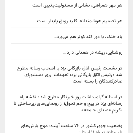
هر مهر همراهی، نشانی از مسئولیت‌پذیری است
هر تصمیم هوشمندانه، کلید رونق پایدار است
باد خنک، با دور کند کولر هم می‌وزد…
روشنایی، ریشه در همدلی دارد…
در نشست رئیس اتاق بازرگانی یزد با اصحاب رسانه مطرح
شد ؛ رئیس اتاق بازرگانی یزد: تعهدات ارزی دست‌وپای
صادرکنندگان را بسته است
در آستانه گرامیداشت روز خبرنگار مطرح شد ؛ نقشه راه
رسانه‌ای یزد در پیچ‌ و خم تحول؛ از رونمایی‌های زیرساختی تا
تکریمِ «صدای جامعه»
وضعیت جوی کشور در ۷۲ ساعت آینده؛ موج بارش‌های
تابستانه در راه ۱۱ استان