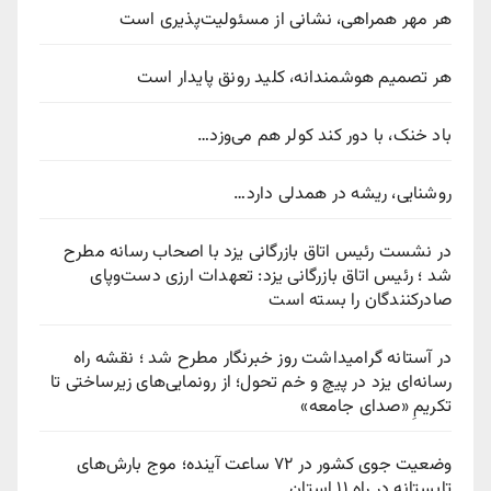
هر مهر همراهی، نشانی از مسئولیت‌پذیری است
هر تصمیم هوشمندانه، کلید رونق پایدار است
باد خنک، با دور کند کولر هم می‌وزد…
روشنایی، ریشه در همدلی دارد…
در نشست رئیس اتاق بازرگانی یزد با اصحاب رسانه مطرح
شد ؛ رئیس اتاق بازرگانی یزد: تعهدات ارزی دست‌وپای
صادرکنندگان را بسته است
در آستانه گرامیداشت روز خبرنگار مطرح شد ؛ نقشه راه
رسانه‌ای یزد در پیچ‌ و خم تحول؛ از رونمایی‌های زیرساختی تا
تکریمِ «صدای جامعه»
وضعیت جوی کشور در ۷۲ ساعت آینده؛ موج بارش‌های
تابستانه در راه ۱۱ استان