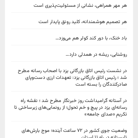
هر مهر همراهی، نشانی از مسئولیت‌پذیری است
هر تصمیم هوشمندانه، کلید رونق پایدار است
باد خنک، با دور کند کولر هم می‌وزد…
روشنایی، ریشه در همدلی دارد…
در نشست رئیس اتاق بازرگانی یزد با اصحاب رسانه مطرح
شد ؛ رئیس اتاق بازرگانی یزد: تعهدات ارزی دست‌وپای
صادرکنندگان را بسته است
در آستانه گرامیداشت روز خبرنگار مطرح شد ؛ نقشه راه
رسانه‌ای یزد در پیچ‌ و خم تحول؛ از رونمایی‌های زیرساختی تا
تکریمِ «صدای جامعه»
وضعیت جوی کشور در ۷۲ ساعت آینده؛ موج بارش‌های
تابستانه در راه ۱۱ استان